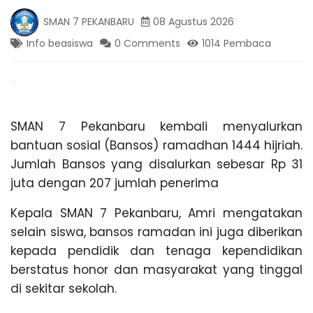
K
g
SMAN 7 PEKANBARU
08 Agustus 2026
,
A
T
Info beasiswa
0 Comments
1014 Pembaca
r
a
N
v
e
l
B
P
SMAN 7 Pekanbaru kembali menyalurkan
a
bantuan sosial (Bansos) ramadhan 1444 hijriah.
l
A
e
Jumlah Bansos yang disalurkan sebesar Rp 31
m
juta dengan 207 jumlah penerima
R
b
a
Kepala SMAN 7 Pekanbaru, Amri mengatakan
n
U
selain siswa, bansos ramadan ini juga diberikan
g
L
kepada pendidik dan tenaga kependidikan
a
berstatus honor dan masyarakat yang tinggal
m
di sekitar sekolah.
p
u