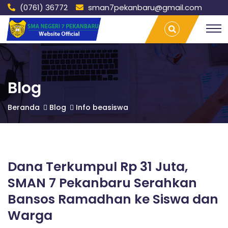
(0761) 36772
sman7pekanbaru@gmail.com
S
Dana
T
Terkumpul
r
Rp 31 Juta,
a
M
SMAN 7
v
Pekanbaru
e
Serahkan
l
A
Bansos
L
Blog
Ramadhan
a
ke Siswa
m
N
Beranda
Blog
Info beasiswa
dan Warga
p
| SMAN 7
u
PEKANBARU
n
7
g
P
Dana Terkumpul Rp 31 Juta,
P
a
l
SMAN 7 Pekanbaru Serahkan
e
E
m
Bansos Ramadhan ke Siswa dan
b
Warga
a
n