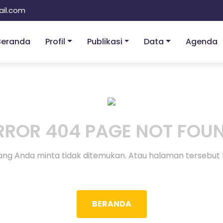
il.com
Beranda
Profil
Publikasi
Data
Agenda
RROR 404 PAGE NOT FOU
ng Anda minta tidak ditemukan. Atau halaman tersebut 
BERANDA