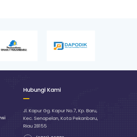
Hubungi Kami
Jl. Kapur Gg. Kapur No.7, Kp. Baru,
nsi
Kec. Senapelan, Kota Pekanbaru,
Riau 28155