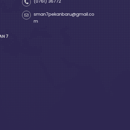
(0761) 36772
sman7pekanbaru@gmail.co
m
AN 7