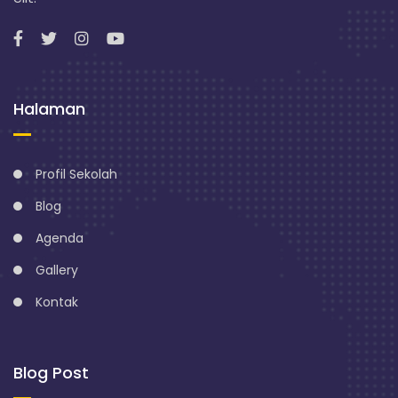
n
g
Halaman
Profil Sekolah
Blog
Agenda
Gallery
Kontak
Blog Post