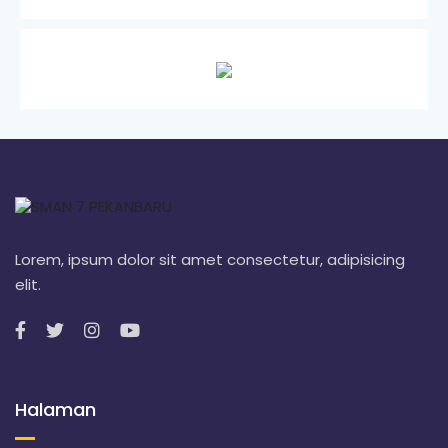
n
g
Lorem, ipsum dolor sit amet consectetur, adipisicing
elit.
Halaman