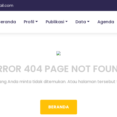
il.com
Beranda
Profil
Publikasi
Data
Agenda
RROR 404 PAGE NOT FOU
ng Anda minta tidak ditemukan. Atau halaman tersebut 
BERANDA