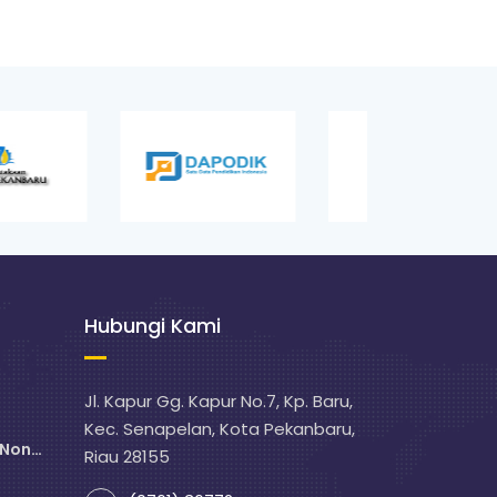
Hubungi Kami
Jl. Kapur Gg. Kapur No.7, Kp. Baru,
Kec. Senapelan, Kota Pekanbaru,
 Non
Riau 28155