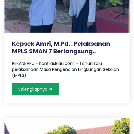
K
g
,
A
T
r
a
N
v
e
Kepsek Amri, M.Pd. : Pelaksanan
l
B
MPLS SMAN 7 Berlangsung..
P
a
l
PEKANBARU - KontrasRiau.com - Tahun Lalu
A
e
pelaksanaan Masa Pengenalan Lingkungan Sekolah
m
(MPLS) ..
R
b
a
Selengkapnya
n
U
g
L
a
m
p
u