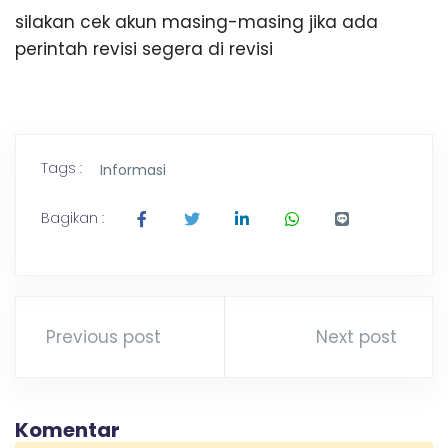
K
g
silakan cek akun masing-masing jika ada
,
A
perintah revisi segera di revisi
T
r
a
N
v
e
l
B
Tags :
Informasi
P
a
l
A
Bagikan :
e
m
R
b
a
n
U
g
Previous post
Next post
L
a
m
p
Komentar
u