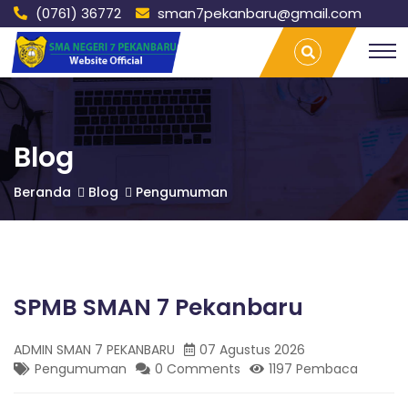
(0761) 36772
sman7pekanbaru@gmail.com
S
SPMB
T
SMAN 7
r
Pekanbaru
a
M
| SMAN 7
v
PEKANBARU
e
l
A
L
Blog
a
m
N
Beranda
Blog
Pengumuman
p
u
n
7
g
P
P
a
SPMB SMAN 7 Pekanbaru
l
e
E
m
ADMIN SMAN 7 PEKANBARU
07 Agustus 2026
b
Pengumuman
0 Comments
1197 Pembaca
a
n