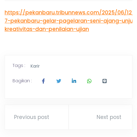
K
g
,
https://pekanbaru.tribunnews.com/2025/06/12
A
T
7-pekanbaru-gelar-pagelaran-seni-ajang-unjuk
r
a
kreativitas-dan-penilaian-ujian
N
v
e
l
B
P
a
l
Tags :
A
Karir
e
m
Bagikan :
R
b
a
n
U
g
L
a
Previous post
Next post
m
p
u