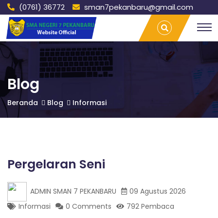
(0761) 36772
sman7pekanbaru@gmail.com
S
Pergelaran
T
Seni |
r
SMAN 7
a
M
PEKANBARU
v
e
l
A
L
Blog
a
m
N
Beranda
Blog
Informasi
p
u
n
7
g
P
P
a
Pergelaran Seni
l
e
E
m
ADMIN SMAN 7 PEKANBARU
09 Agustus 2026
b
a
Informasi
0 Comments
792 Pembaca
n