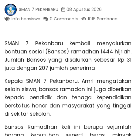
K
g
SMAN 7 PEKANBARU
08 Agustus 2026
,
A
T
Info beasiswa
0 Comments
1016 Pembaca
r
a
N
v
e
SMAN 7 Pekanbaru kembali menyalurkan
l
B
bantuan sosial (Bansos) ramadhan 1444 hijriah.
P
a
Jumlah Bansos yang disalurkan sebesar Rp 31
l
A
juta dengan 207 jumlah penerima
e
m
Kepala SMAN 7 Pekanbaru, Amri mengatakan
R
b
selain siswa, bansos ramadan ini juga diberikan
a
n
kepada pendidik dan tenaga kependidikan
U
g
berstatus honor dan masyarakat yang tinggal
L
a
di sekitar sekolah.
m
p
Bansos Ramadhan kali ini berupa sejumlah
u
barang kebutuhan seperti beras, minyak