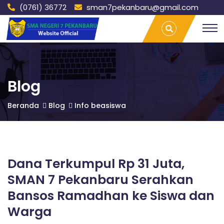
(0761) 36772
sman7pekanbaru@gmail.com
S
Dana
T
Terkumpul
r
Rp 31 Juta,
a
M
SMAN 7
v
Pekanbaru
e
Serahkan
l
A
Bansos
L
Blog
Ramadhan
a
ke Siswa
m
N
Beranda
Blog
Info beasiswa
dan Warga
p
| SMAN 7
u
PEKANBARU
n
7
g
P
Dana Terkumpul Rp 31 Juta,
P
a
l
SMAN 7 Pekanbaru Serahkan
e
E
m
Bansos Ramadhan ke Siswa dan
b
Warga
a
n