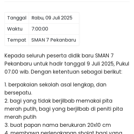
K
g
,
A
T
Tanggal
Rabu, 09 Juli 2025
r
a
Waktu
7:00:00
N
v
Tempat
SMAN 7 Pekanbaru
e
l
B
P
Kepada seluruh peserta didik baru SMAN 7
a
Pekanbaru untuk hadir tanggal 9 Juli 2025, Pukul
l
A
e
07.00 wib. Dengan ketentuan sebagai berikut:
m
R
b
1. berpakaian sekolah asal lengkap, dan
a
bersepatu.
n
U
g
2. ⁠bagi yang tidak berjilbab memakai pita
L
merah putih, bagi yang berjilbab di peniti pita
a
merah putih
m
p
3. ⁠buat papan nama berukuran 20x10 cm
u
4. ⁠membawa perlengkapan sholat bagi yang