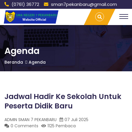
(0761) 36772
sman7pekanbaru@gmail.com
S
Jadwal
T
Hadir Ke
r
Sekolah
a
M
Untuk
v
Peserta
e
Didik Baru |
l
A
SMAN 7
L
Agenda
PEKANBARU
a
m
N
Beranda
Agenda
p
u
n
7
g
P
Jadwal Hadir Ke Sekolah Untuk
P
a
l
Peserta Didik Baru
e
E
m
b
ADMIN SMAN 7 PEKANBARU
07 Juli 2025
a
0 Comments
1125 Pembaca
n